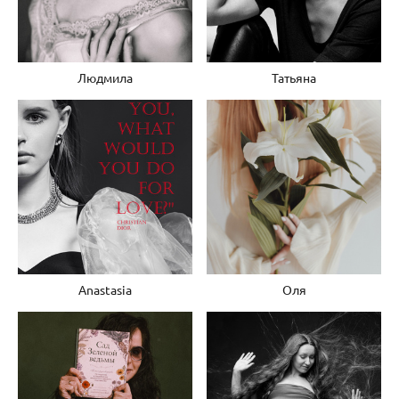
Людмила
Татьяна
Anastasia
Оля